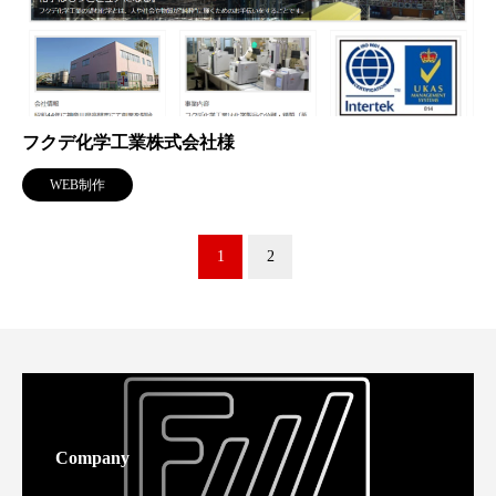
フクデ化学工業株式会社様
WEB制作
1
2
Company